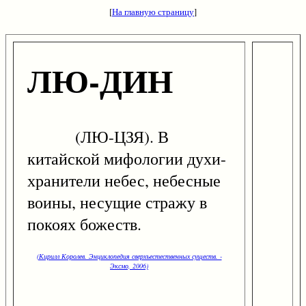
[
На главную страницу
]
ЛЮ-ДИН
(ЛЮ-ЦЗЯ). В
китайской мифологии духи-
хранители небес, небесные
воины, несущие стражу в
покоях божеств.
(Кирилл Королев. Энциклопедия сверхъестественных существ. -
Эксмо, 2006)