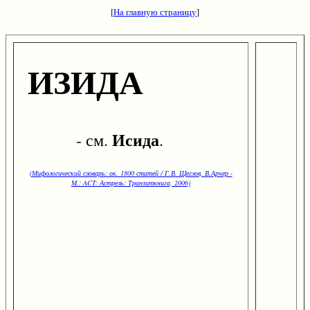
[
На главную страницу
]
ИЗИДА
Исида
- см.
.
(Мифологический словарь: ок. 1800 статей / Г.В. Щеглов, В.Арчер -
М.: ACT: Астрель: Транзиткнига, 2006)