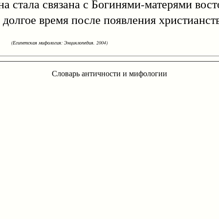
она стала связана с Богинями-матерями вос
 долгое время после появления христианств
(Египетская мифология: Энциклопедия. 2004)
Словарь античности и мифологии