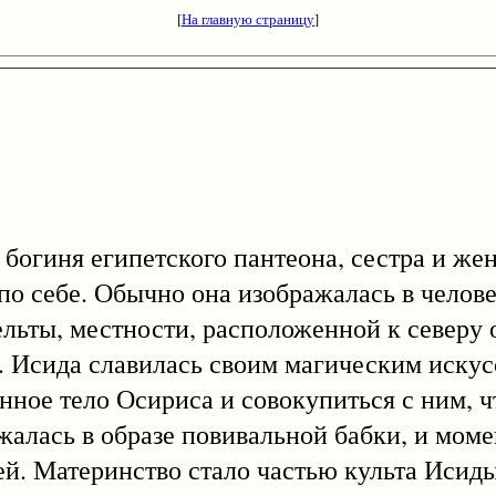
[
На главную страницу
]
иня египетского пантеона, сестра и жен
по себе. Обычно она изображалась в челов
льты, местности, расположенной к северу о
. Исида славилась своим магическим искус
нное тело Осириса и совокупиться с ним, 
ажалась в образе повивальной бабки, и моме
ей. Материнство стало частью культа Исиды