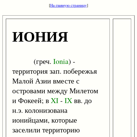
[
На главную страницу
]
ИОНИЯ
(греч.
Ionia
) -
территория зап. побережья
Малой Азии вместе с
островами между Милетом
и Фокеей; в
XI
-
IX
вв. до
н.э. колонизована
ионийцами, которые
заселили территорию