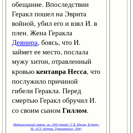
обещание. Впоследствии
Геракл пошел на Эврита
войной, убил его и взял И. в
плен. Жена Геракла
Деянира
, боясь, что И.
займет ее место, послала
мужу хитон, отравленный
кентавра
Несса
кровью
, что
послужило причиной
гибели Геракла. Перед
смертью Геракл обручил И.
Гиллом
со своим сыном
.
(Мифологический словарь: ок. 1800 статей / Г.В. Щеглов, В.Арчер -
М.: ACT: Астрель: Транзиткнига, 2006)