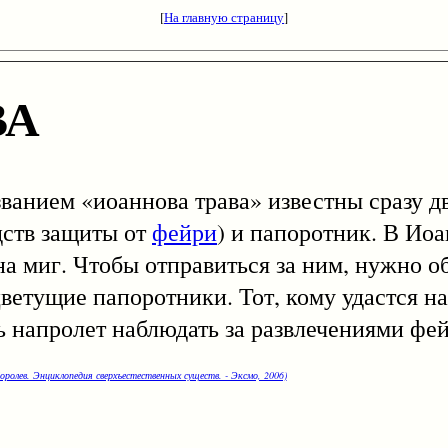
[
На главную страницу
]
ВА
ем «иоаннова трава» известны сразу два
дств защиты от
фейри
) и папоротник. В Иоа
на миг. Чтобы отправиться за ним, нужно 
ветущие папоротники. Тот, кому удастся на
ь напролет наблюдать за развлечениями фей
оролев. Энциклопедия сверхъестественных существ. - Эксмо, 2006)