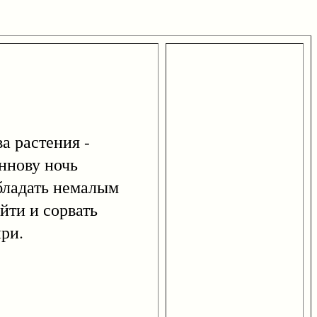
 растения -
ннову ночь
обладать немалым
йти и сорвать
ри.