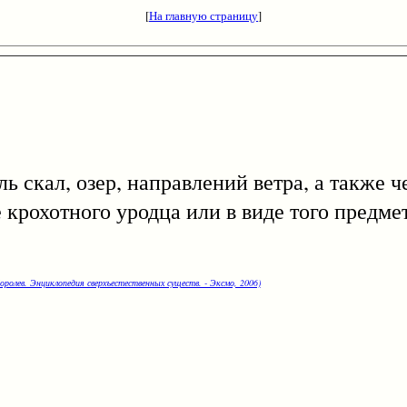
[
На главную страницу
]
ал, озер, направлений ветра, а также че
крохотного уродца или в виде того предме
оролев. Энциклопедия сверхъестественных существ. - Эксмо, 2006)