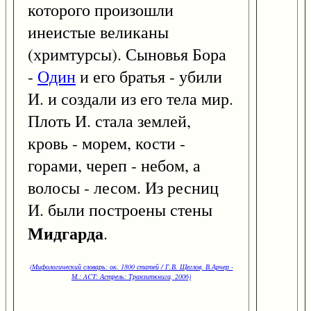
которого произошли
инеистые великаны
(хримтурсы). Сыновья Бора
-
Один
и его братья - убили
И. и создали из его тела мир.
Плоть И. стала землей,
кровь - морем, кости -
горами, череп - небом, а
волосы - лесом. Из ресниц
И. были построены стены
Мидгарда
.
(Мифологический словарь: ок. 1800 статей / Г.В. Щеглов, В.Арчер -
М.: ACT: Астрель: Транзиткнига, 2006)