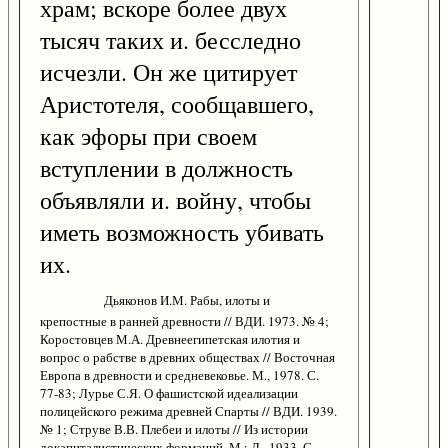
храм; вскоре более двух
тысяч таких и. бесследно
исчезли. Он же цитирует
Аристотеля, сообщавшего,
как эфоры при своем
вступлении в должность
объявляли и. войну, чтобы
иметь возможность убивать
их.
Дьяконов И.М. Рабы, илоты и
крепостные в ранней древности // ВДИ. 1973. № 4;
Коростовцев М.А. Древнеегипетская илотия и
вопрос о рабстве в древних обществах // Восточная
Европа в древности и средневековье. М., 1978. С.
77-83; Лурье С.Я. О фашистской идеализации
полицейского режима древней Спарты // ВДИ. 1939.
№ 1; Струве В.В. Плебеи и илоты // Из истории
докапиталистических формаций. М.; Л., 1933. С.