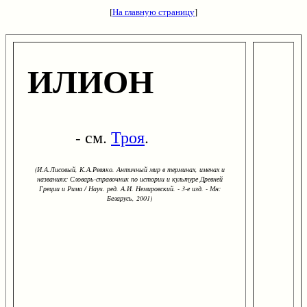
[
На главную страницу
]
ИЛИОН
- см.
Троя
.
(И.А.Лисовый, К.А.Ревяко. Античный мир в терминах, именах и
названиях: Словарь-справочник по истории и культуре Древней
Греции и Рима / Науч. ред. А.И. Немировский. - 3-е изд. - Мн:
Беларусь, 2001)