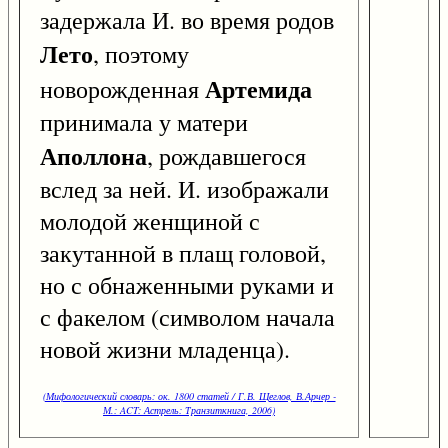
задержала И. во время родов
Лето
, поэтому
Артемида
новорожденная
принимала у матери
Аполлона
, рождавшегося
вслед за ней. И. изображали
молодой женщиной с
закутанной в плащ головой,
но с обнаженными руками и
с факелом (символом начала
новой жизни младенца).
(Мифологический словарь: ок. 1800 статей / Г.В. Щеглов, В.Арчер -
М.: ACT: Астрель: Транзиткнига, 2006)