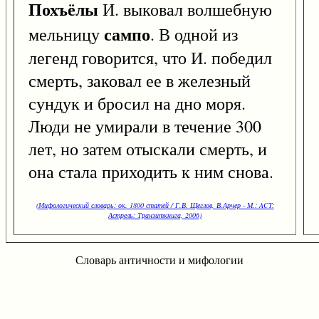
Похъёлы
И. выковал волшебную
сампо
мельницу
. В одной из
легенд говорится, что И. победил
смерть, заковал ее в железный
сундук и бросил на дно моря.
Люди не умирали в течение 300
лет, но затем отыскали смерть, и
она стала приходить к ним снова.
(Мифологический словарь: ок. 1800 статей / Г.В. Щеглов, В.Арчер - М.: ACT:
Астрель: Транзиткнига, 2006)
Словарь античности и мифологии