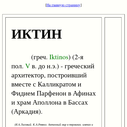
[
На главную страницу
]
ИКТИН
(греч.
Iktinos
) (2-я
пол.
V
в. до н.э.) - греческий
архитектор, построивший
вместе с Калликратом и
Фидием Парфенон в Афинах
и храм Аполлона в Бассах
(Аркадия).
(И.А.Лисовый, К.А.Ревяко. Античный мир в терминах, именах и