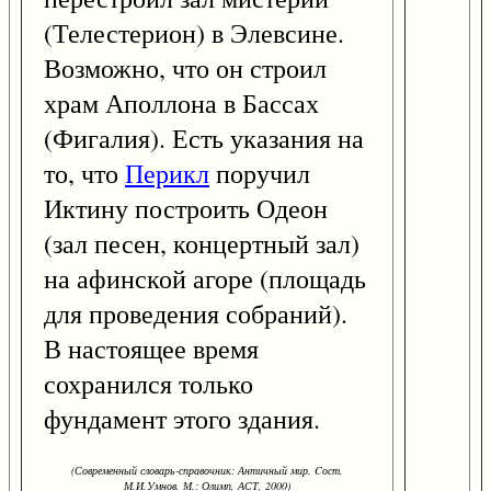
(Телестерион) в Элевсине.
Возможно, что он строил
храм Аполлона в Бассах
(Фигалия). Есть указания на
то, что
Перикл
поручил
Иктину построить Одеон
(зал песен, концертный зал)
на афинской агоре (площадь
для проведения собраний).
В настоящее время
сохранился только
фундамент этого здания.
(Современный словарь-справочник: Античный мир. Cост.
М.И.Умнов. М.: Олимп, АСТ, 2000)