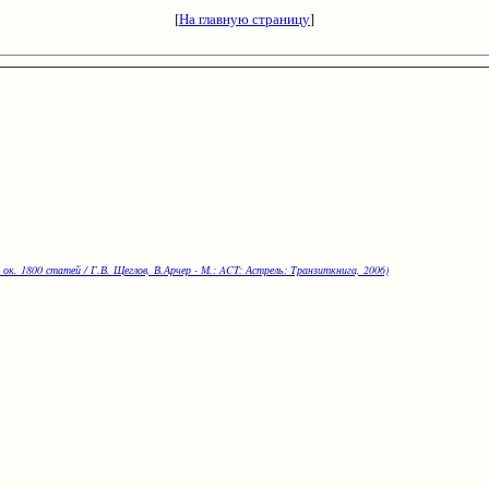
[
На главную страницу
]
 ок. 1800 статей / Г.В. Щеглов, В.Арчер - М.: ACT: Астрель: Транзиткнига, 2006)