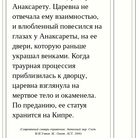
Анаксарету. Царевна не
отвечала ему взаимностью,
и влюбленный повесился на
глазах у Анаксареты, на ее
двери, которую раньше
украшал венками. Когда
траурная процессия
приблизилась к дворцу,
царевна взглянула на
мертвое тело и окаменела.
По преданию, ее статуя
хранится на Кипре.
(Современный словарь-справочник: Античный мир. Cост.
М.И.Умнов. М.: Олимп, АСТ, 2000)