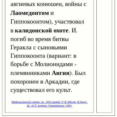
авгиевых конюшен, войны с
Лаомедонтом
и
Гиппокоонтом), участвовал
калидонской охоте
в
. И.
погиб во время битвы
Геракла с сыновьями
Гиппокоонта (вариант: в
борьбе с Молионидами -
Авгия
племянниками
). Был
похоронен в Аркадии, где
существовал его культ.
(Мифологический словарь: ок. 1800 статей / Г.В. Щеглов, В.Арчер -
М.: ACT: Астрель: Транзиткнига, 2006)