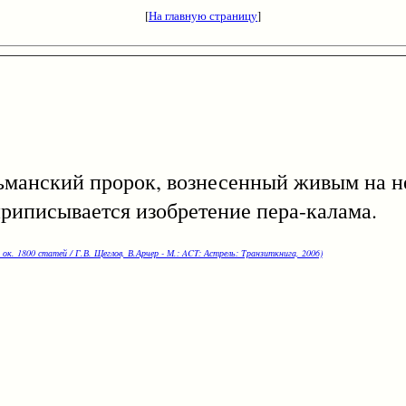
[
На главную страницу
]
нский пророк, вознесенный живым на не
приписывается изобретение пера-калама.
 ок. 1800 статей / Г.В. Щеглов, В.Арчер - М.: ACT: Астрель: Транзиткнига, 2006)