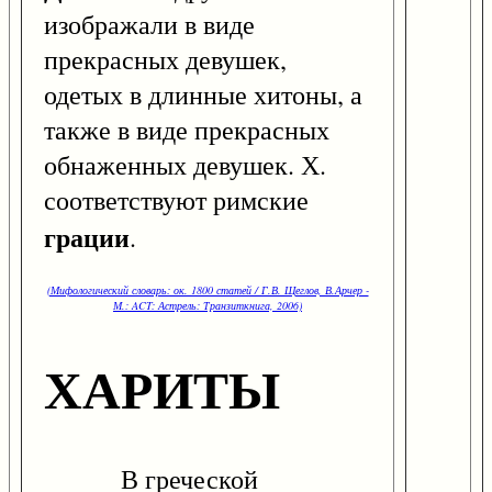
изображали в виде
прекрасных девушек,
одетых в длинные хитоны, а
также в виде прекрасных
обнаженных девушек. Х.
соответствуют римские
грации
.
(Мифологический словарь: ок. 1800 статей / Г.В. Щеглов, В.Арчер -
М.: ACT: Астрель: Транзиткнига, 2006)
ХАРИТЫ
В греческой