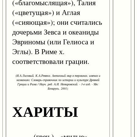
(«благомыслящая»), Талия
(«цветущая») и Аглая
(«сияющая»); они считались
дочерьми Зевса и океаниды
Эвриномы (или Гелиоса и
Эглы). В Риме х.
соответствовали грации.
(И.А.Лисовый, К.А.Ревяко. Античный мир в терминах, именах и
названиях: Словарь-справочник по истории и культуре Древней
Греции и Рима / Науч. ред. А.И. Немировский. - 3-е изд. - Мн:
Беларусь, 2001)
ХАРИТЫ
(греч.) - «милые» -