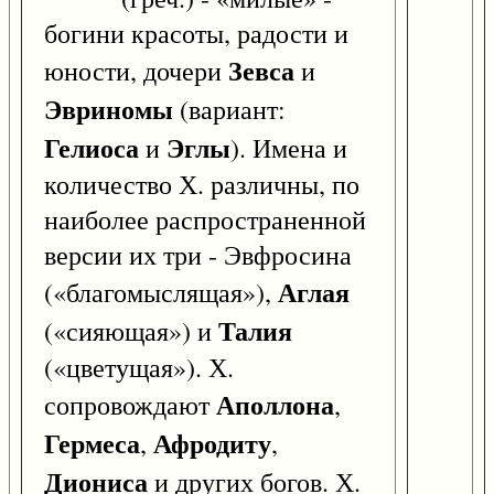
богини красоты, радости и
Зевса
юности, дочери
и
Эвриномы
(вариант:
Гелиоса
Эглы
и
). Имена и
количество Х. различны, по
наиболее распространенной
версии их три - Эвфросина
Аглая
(«благомыслящая»),
Талия
(«сияющая») и
(«цветущая»). Х.
Аполлона
сопровождают
,
Гермеса
Афродиту
,
,
Диониса
и других богов. Х.