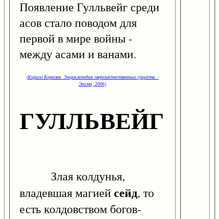
Появление Гулльвейг среди
асов стало поводом для
первой в мире войны -
между асами и ванами.
(Кирилл Королев. Энциклопедия сверхъестественных существ. -
Эксмо, 2006)
ГУЛЛЬВЕЙГ
Злая колдунья,
сейд
владевшая магией
, то
есть колдовством богов-