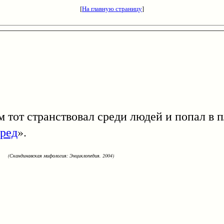
[
На главную страницу
]
т странствовал среди людей и попал в п
ред
».
(Скандинавская мифология: Энциклопедия. 2004)