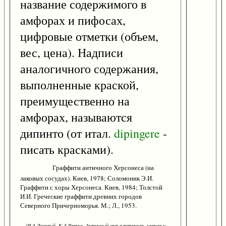
название содержимого в
амфорах и пифосах,
цифровые отметки (объем,
вес, цена). Надписи
аналогичного содержания,
выполненные краской,
преимущественно на
амфорах, называются
дипинто (от итал.
dipingere
-
писать красками).
Граффити античного Херсонеса (на
лаковых сосудах). Киев, 1978; Соломоник Э.И.
Граффити с хоры Херсонеса. Киев, 1984; Толстой
И.И. Греческие граффити древних городов
Северного Причерноморья. М.; Л., 1953.
(И.А.Лисовый, К.А.Ревяко. Античный мир в терминах, именах и