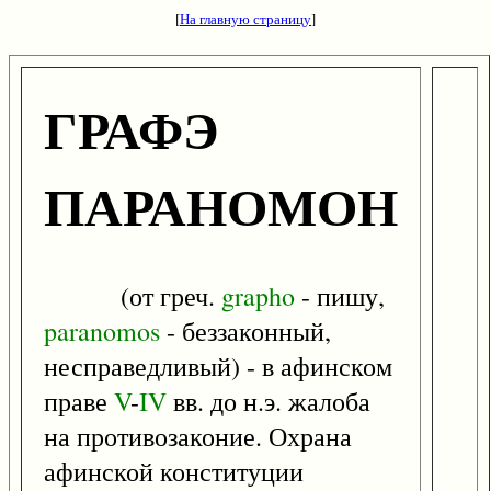
[
На главную страницу
]
ГРАФЭ
ПАРАНОМОН
(от греч.
grapho
- пишу,
paranomos
- беззаконный,
несправедливый) - в афинском
праве
V
-
IV
вв. до н.э. жалоба
на противозаконие. Охрана
афинской конституции