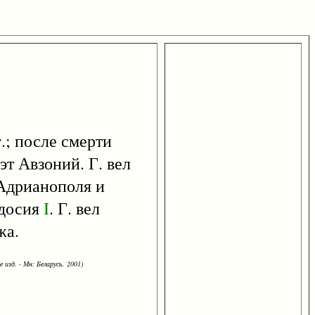
г.; после смерти
эт Авзоний. Г. вел
 Адрианополя и
одосия
I
. Г. вел
жа.
 изд. - Мн: Беларусь, 2001)