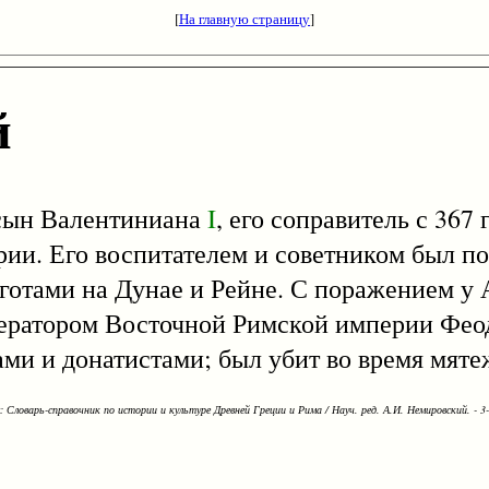
[
На главную страницу
]
й
 - сын Валентиниана
I
, его соправитель с 367 
рии. Его воспитателем и советником был по
тготами на Дунае и Рейне. С поражением у
ператором Восточной Римской империи Фе
ами и донатистами; был убит во время мяте
Словарь-справочник по истории и культуре Древней Греции и Рима / Науч. ред. А.И. Немировский. - 3-е