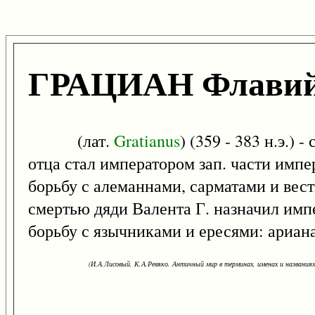
ГРАЦИАН Флави
(лат.
Gratianus
) (359 - 383 н.э.)
отца стал императором зап. части импе
борьбу с алеманнами, сарматами и вес
смертью дяди Валента Г. назначил им
борьбу с язычниками и ересями: ариан
(И.А.Лисовый, К.А.Ревяко. Античный мир в терминах, именах и названиях: 