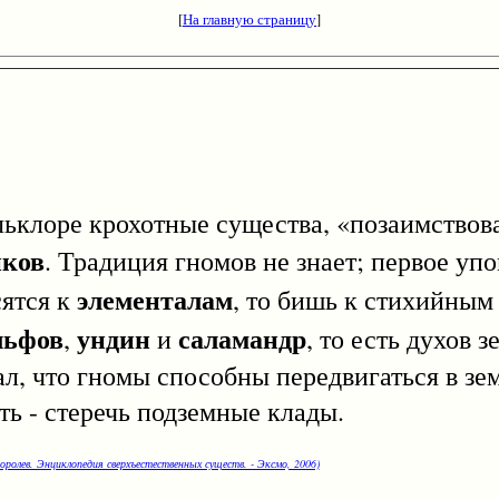
[
На главную страницу
]
оре крохотные существа, «позаимствова
иков
. Традиция гномов не знает; первое уп
элементалам
сятся к
, то бишь к стихийным
льфов
ундин
саламандр
,
и
, то есть духов 
ал, что гномы способны передвигаться в зем
сть - стеречь подземные клады.
оролев. Энциклопедия сверхъестественных существ. - Эксмо, 2006)