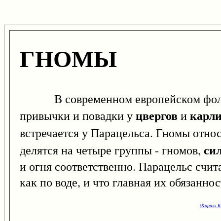
ГНОМЫ
В современном европейском фолькл
цвергов
карл
привычки и повадки у
и
встречается у Парацельса. Гномы отно
си
делятся на четыре группы - гномов,
и огня соответственно. Парацельс счит
как по воде, и что главная их обязанно
(Кирилл К