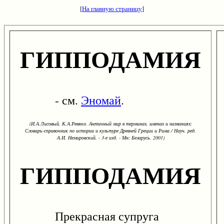
[
На главную страницу
]
ГИППОДАМИЯ
- см.
Эномай
.
(И.А.Лисовый, К.А.Ревяко. Античный мир в терминах, именах и названиях:
Словарь-справочник по истории и культуре Древней Греции и Рима / Науч. ред.
А.И. Немировский. - 3-е изд. - Мн: Беларусь, 2001)
ГИППОДАМИЯ
Прекрасная супруга