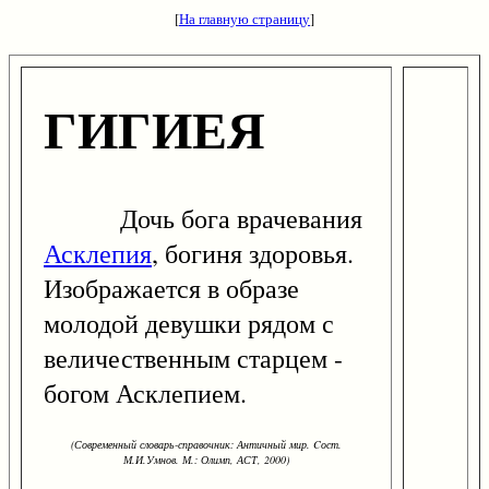
[
На главную страницу
]
ГИГИЕЯ
Дочь бога врачевания
Асклепия
, богиня здоровья.
Изображается в образе
молодой девушки рядом с
величественным старцем -
богом Асклепием.
(Современный словарь-справочник: Античный мир. Cост.
М.И.Умнов. М.: Олимп, АСТ, 2000)