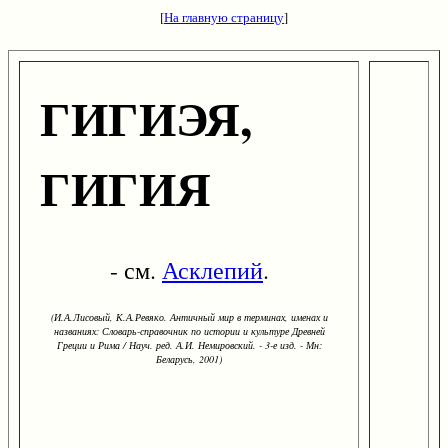
[
На главную страницу
]
ГИГИЭЯ,
ГИГИЯ
- см.
Асклепий
.
(И.А.Лисовый, К.А.Ревяко. Античный мир в терминах, именах и
названиях: Словарь-справочник по истории и культуре Древней
Греции и Рима / Науч. ред. А.И. Немировский. - 3-е изд. - Мн:
Беларусь, 2001)