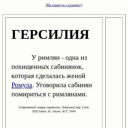
[
На главную страницу
]
ГЕРСИЛИЯ
У римлян - одна из
похищенных сабинянок,
которая сделалась женой
Ромула
. Уговорила сабинян
помириться с римлянами.
(Современный словарь-справочник: Античный мир. Cост.
М.И.Умнов. М.: Олимп, АСТ, 2000)