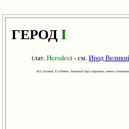
ГЕРОД
I
(лат.
Herodes
) - см.
Ирод Велики
(И.А.Лисовый, К.А.Ревяко. Античный мир в терминах, именах и названиях: 