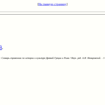
[
На главную страницу
]
й
.
Словарь-справочник по истории и культуре Древней Греции и Рима / Науч. ред. А.И. Немировский. - 3-е