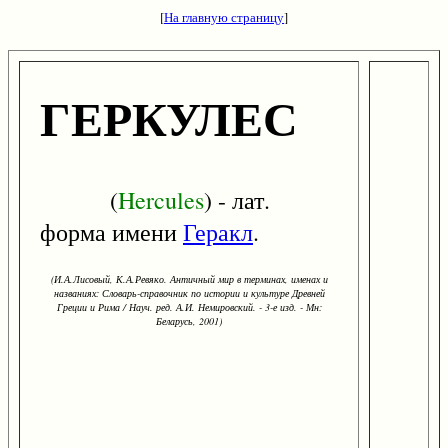
[
На главную страницу
]
ГЕРКУЛЕС
(
Hercules
) - лат.
форма имени
Геракл
.
(И.А.Лисовый, К.А.Ревяко. Античный мир в терминах, именах и
названиях: Словарь-справочник по истории и культуре Древней
Греции и Рима / Науч. ред. А.И. Немировский. - 3-е изд. - Мн:
Беларусь, 2001)