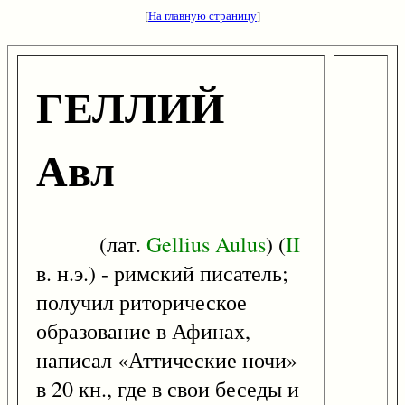
[
На главную страницу
]
ГЕЛЛИЙ
Авл
(лат.
Gellius
Aulus
) (
II
в. н.э.) - римский писатель;
получил риторическое
образование в Афинах,
написал «Аттические ночи»
в 20 кн., где в свои беседы и