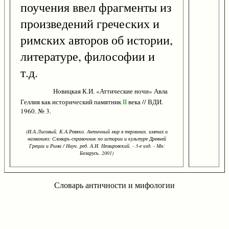
поучения ввел фрагменты из
произведений греческих и
римских авторов об истории,
литературе, философии и
т.д.
Новицкая К.И. «Аттические ночи» Авла
Геллия как исторический памятник
II
века // ВДИ.
1960. № 3.
(И.А.Лисовый, К.А.Ревяко. Античный мир в терминах, именах и
названиях: Словарь-справочник по истории и культуре Древней
Греции и Рима / Науч. ред. А.И. Немировский. - 3-е изд. - Мн:
Беларусь, 2001)
Словарь античности и мифологии