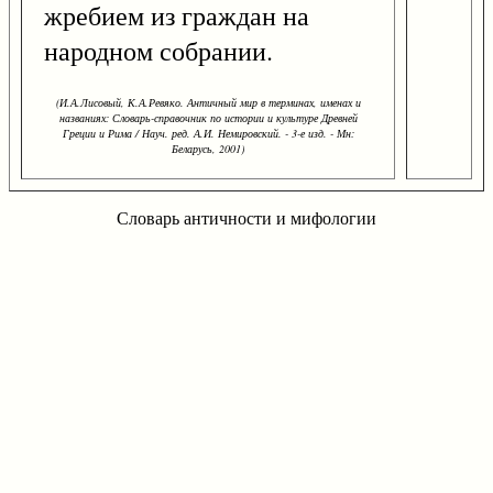
жребием из граждан на
народном собрании.
(И.А.Лисовый, К.А.Ревяко. Античный мир в терминах, именах и
названиях: Словарь-справочник по истории и культуре Древней
Греции и Рима / Науч. ред. А.И. Немировский. - 3-е изд. - Мн:
Беларусь, 2001)
Словарь античности и мифологии