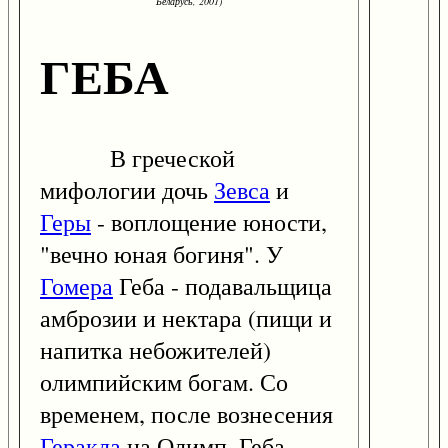
Беларусь, 2001)
ГЕБА
В греческой
мифологии дочь
Зевса
и
Геры
- воплощение юности,
"вечно юная богиня". У
Гомера
Геба - подавальщица
амброзии и нектара (пищи и
напитка небожителей)
олимпийским богам. Со
временем, после вознесения
Геракла
на Олимп, Геба