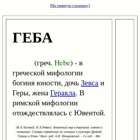
[
На главную страницу
]
ГЕБА
(греч.
Hebe
) - в
греческой мифологии
богиня юности, дочь
Зевса
и
Геры, жена
Геракла
. В
римской мифологии
отождествлялась с Ювентой.
(И.А.Лисовый, К.А.Ревяко. Античный мир в терминах, именах и
названиях: Словарь-справочник по истории и культуре Древней
Греции и Рима / Науч. ред. А.И. Немировский. - 3-е изд. - Мн: