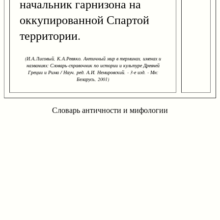
начальник гарнизона на
оккупированной Спартой
территории.
(И.А.Лисовый, К.А.Ревяко. Античный мир в терминах, именах и
названиях: Словарь-справочник по истории и культуре Древней
Греции и Рима / Науч. ред. А.И. Немировский. - 3-е изд. - Мн:
Беларусь, 2001)
Словарь античности и мифологии