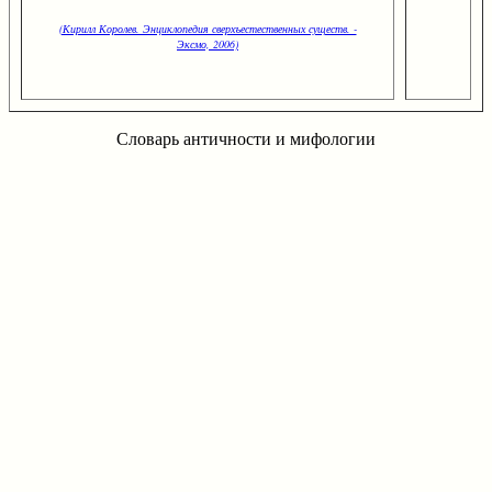
(Кирилл Королев. Энциклопедия сверхъестественных существ. -
Эксмо, 2006)
Словарь античности и мифологии