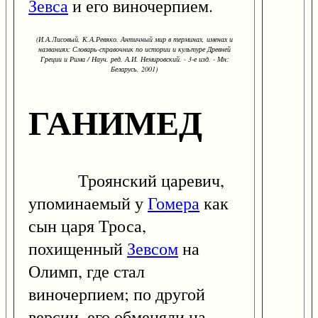
Зевса
и его виночерпием.
(И.А.Лисовый, К.А.Ревяко. Античный мир в терминах, именах и
названиях: Словарь-справочник по истории и культуре Древней
Греции и Рима / Науч. ред. А.И. Немировский. - 3-е изд. - Мн:
Беларусь, 2001)
ГАНИМЕД
Троянский царевич,
упоминаемый у
Гомера
как
сын царя Троса,
похищенный
Зевсом
на
Олимп, где стал
виночерпием; по другой
версии, его обменяли на