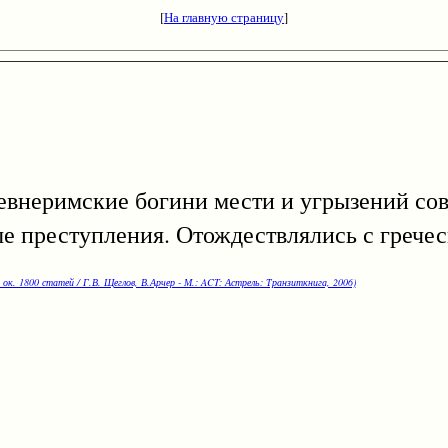
[
На главную страницу
]
еримские богини мести и угрызений сов
е преступления. Отождествлялись с греч
 ок. 1800 статей / Г.В. Щеглов, В.Арчер - М.: ACT: Астрель: Транзиткнига, 2006)