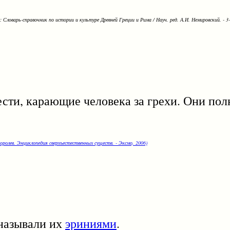
Словарь-справочник по истории и культуре Древней Греции и Рима / Науч. ред. А.И. Немировский. - 3-е
 карающие человека за грехи. Они пол
оролев. Энциклопедия сверхъестественных существ. - Эксмо, 2006)
азывали их
эриниями
.