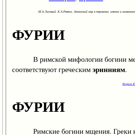
(И.А.Лисовый, К.А.Ревяко. Античный мир в терминах, именах и названиях: 
ФУРИИ
В римской мифологии богини мести,
эринниям
соответствуют греческим
.
(Кирилл К
ФУРИИ
Римские богини мщения. Греки н