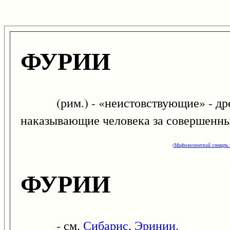
ФУРИИ
(рим.) - «неистовствующие» - древн
наказывающие человека за совершенны
(Мифологический словарь:
ФУРИИ
- см.
Сибарис
,
Эринии
.