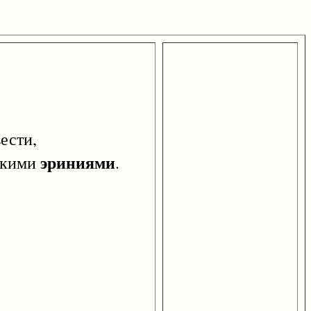
ести,
эриниями
ескими
.