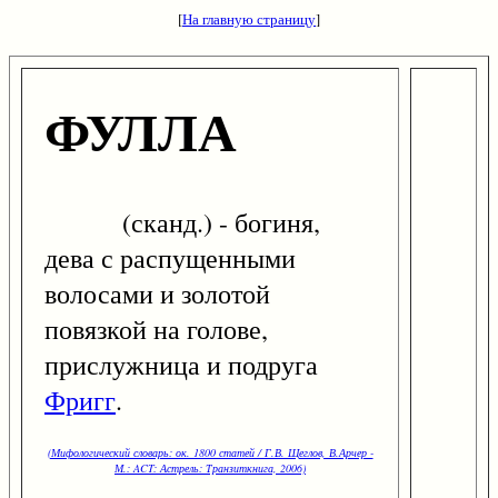
[
На главную страницу
]
ФУЛЛА
(сканд.) - богиня,
дева с распущенными
волосами и золотой
повязкой на голове,
прислужница и подруга
Фригг
.
(Мифологический словарь: ок. 1800 статей / Г.В. Щеглов, В.Арчер -
М.: ACT: Астрель: Транзиткнига, 2006)