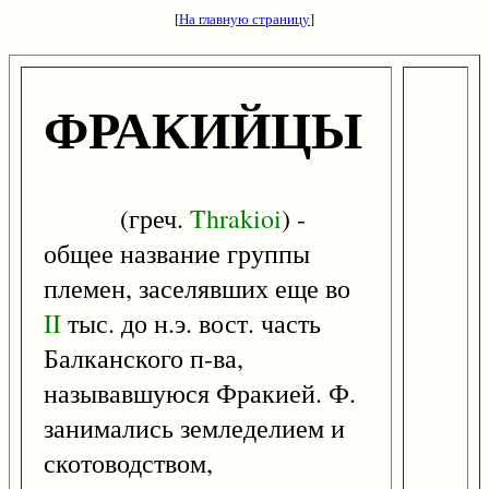
[
На главную страницу
]
ФРАКИЙЦЫ
(греч.
Thrakioi
) -
общее название группы
племен, заселявших еще во
II
тыс. до н.э. вост. часть
Балканского п-ва,
называвшуюся Фракией. Ф.
занимались земледелием и
скотоводством,