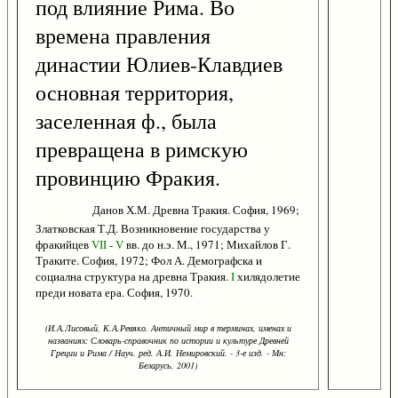
под влияние Рима. Во
времена правления
династии Юлиев-Клавдиев
основная территория,
заселенная ф., была
превращена в римскую
провинцию Фракия.
Данов Х.М. Древна Тракия. София, 1969;
Златковская Т.Д. Возникновение государства у
фракийцев
VII
-
V
вв. до н.э. М., 1971; Михайлов Г.
Траките. София, 1972; Фол А. Демографска и
социална структура на древна Тракия.
I
хилядолетие
преди новата ера. София, 1970.
(И.А.Лисовый, К.А.Ревяко. Античный мир в терминах, именах и
названиях: Словарь-справочник по истории и культуре Древней
Греции и Рима / Науч. ред. А.И. Немировский. - 3-е изд. - Мн:
Беларусь, 2001)