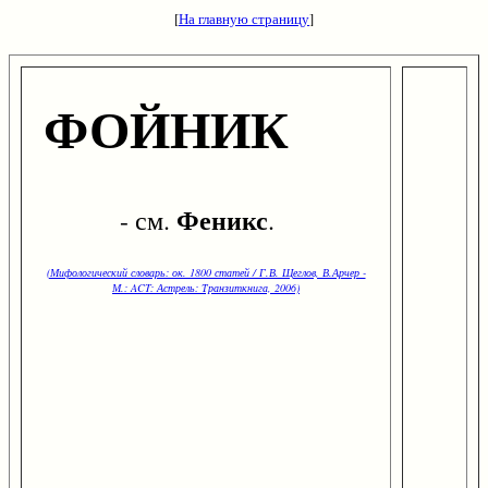
[
На главную страницу
]
ФОЙНИК
Феникс
- см.
.
(Мифологический словарь: ок. 1800 статей / Г.В. Щеглов, В.Арчер -
М.: ACT: Астрель: Транзиткнига, 2006)