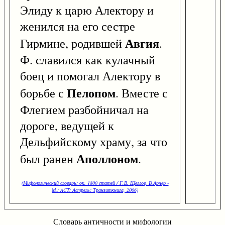
Элиду к царю Алектору и
женился на его сестре
Авгия
Гирмине, родившей
.
Ф. славился как кулачный
боец и помогал Алектору в
Пелопом
борьбе с
. Вместе с
Флегием разбойничал на
дороге, ведущей к
Дельфийскому храму, за что
Аполлоном
был ранен
.
(Мифологический словарь: ок. 1800 статей / Г.В. Щеглов, В.Арчер -
М.: ACT: Астрель: Транзиткнига, 2006)
Словарь античности и мифологии