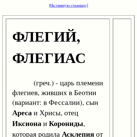
[
На главную страницу
]
ФЛЕГИЙ,
ФЛЕГИАС
(греч.) - царь племени
флегиев, живших в Беотии
(вариант: в Фессалии), сын
Ареса
и Хрисы, отец
Иксиона
Корониды
и
,
Асклепия
которая родила
от