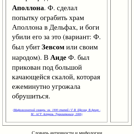
Аполлона
. Ф. сделал
попытку ограбить храм
Аполлона в Дельфах, и боги
убили его за это (вариант: Ф.
Зевсом
был убит
или своим
Аиде
народом). В
Ф. был
прикован под большой
качающейся скалой, которая
ежеминутно угрожала
обрушиться.
(Мифологический словарь: ок. 1800 статей / Г.В. Щеглов, В.Арчер -
М.: ACT: Астрель: Транзиткнига, 2006)
Словарь античности и мифологии