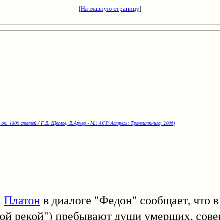
[
На главную страницу
]
 ок. 1800 статей / Г.В. Щеглов, В.Арчер - М.: ACT: Астрель: Транзиткнига, 2006)
.
Платон
в диалоге "Федон" сообщает, что в
ной рекой") пребывают души умерших, сов