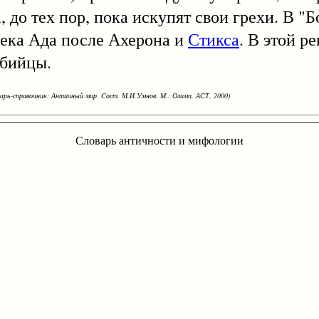
 до тех пор, пока искупят свои грехи. В "
река Ада после Ахерона и
Стикса
. В этой р
убийцы.
варь-справочник: Античный мир. Cост. М.И.Умнов. М.: Олимп, АСТ, 2000)
Словарь античности и мифологии