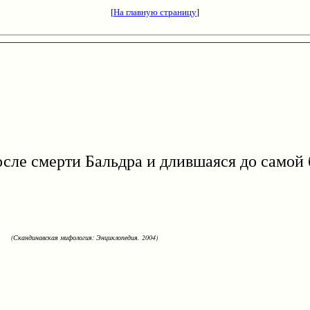
[
На главную страницу
]
 смерти Бальдра и длившаяся до самой б
(Скандинавская мифология: Энциклопедия. 2004)