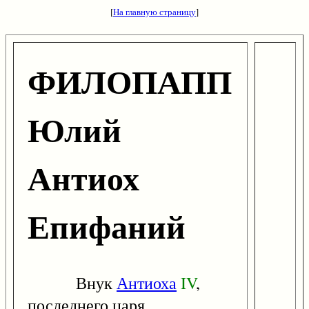
[
На главную страницу
]
ФИЛОПАПП
Юлий
Антиох
Епифаний
Внук
Антиоха
IV
,
последнего царя