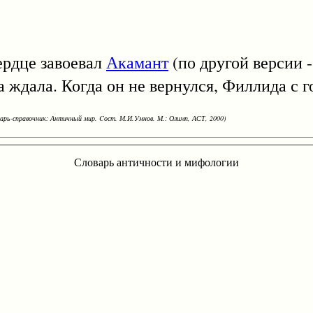
дце завоевал
Акамант
(по другой версии 
ждала. Когда он не вернулся, Филлида с г
варь-справочник: Античный мир. Cост. М.И.Умнов. М.: Олимп, АСТ, 2000)
Словарь античности и мифологии