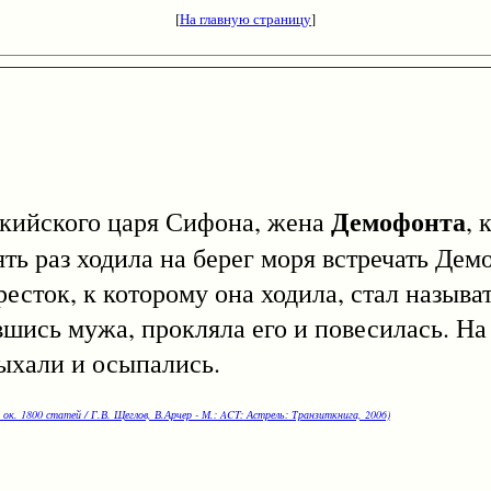
[
На главную страницу
]
Демофонта
кийского царя Сифона, жена
, 
ть раз ходила на берег моря встречать Дем
ресток, к которому она ходила, стал называ
вшись мужа, прокляла его и повесилась. На
сыхали и осыпались.
 ок. 1800 статей / Г.В. Щеглов, В.Арчер - М.: ACT: Астрель: Транзиткнига, 2006)