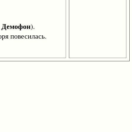
Демофон
-
).
оря повесилась.