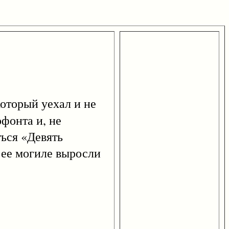
который уехал и не
офонта и, не
ться «Девять
 ее могиле выросли