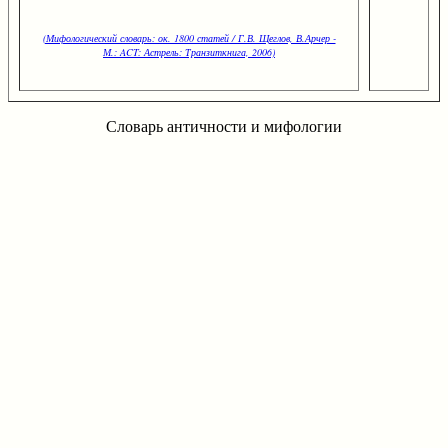
(Мифологический словарь: ок. 1800 статей / Г.В. Щеглов, В.Арчер -
М.: ACT: Астрель: Транзиткнига, 2006)
Словарь античности и мифологии