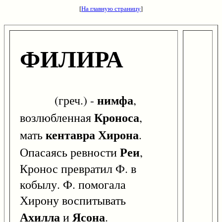
[
На главную страницу
]
ФИЛИРА
нимфа
(греч.) -
,
Кроноса
возлюбленная
,
кентавра
Хирона
мать
.
Реи
Опасаясь ревности
,
Кронос превратил Ф. в
кобылу. Ф. помогала
Хирону воспитывать
Ахилла
Ясона
и
.