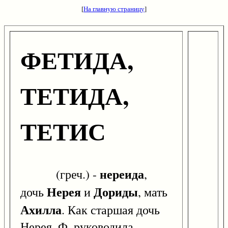
[
На главную страницу
]
ФЕТИДА,
ТЕТИДА,
ТЕТИС
нереида
(греч.) -
,
Нерея
Дориды
дочь
и
, мать
Ахилла
. Как старшая дочь
Нерея, Ф. руководила