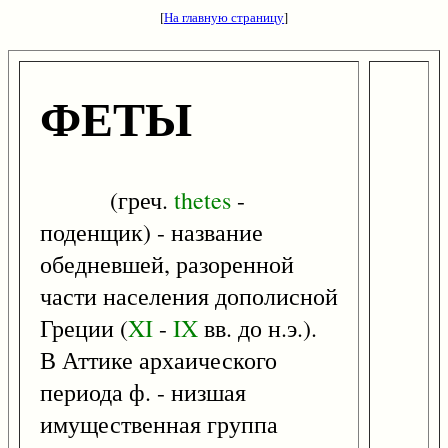
[
На главную страницу
]
ФЕТЫ
(греч.
thetes
-
поденщик) - название
обедневшей, разоренной
части населения дополисной
Греции (
XI
-
IX
вв. до н.э.).
В Аттике архаического
периода ф. - низшая
имущественная группа