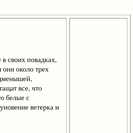
 в своих повадках,
 они около трех
одменышей,
тащат все, что
то белые с
уновение ветерка и