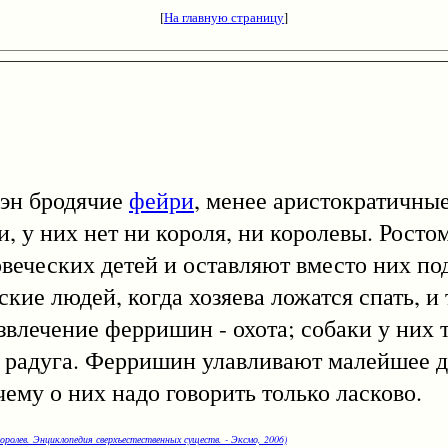
[
На главную страницу
]
н бродячие
фейри
, менее аристократичные
 у них нет ни короля, ни королевы. Ростом
ловеческих детей и оставляют вместо них п
кие людей, когда хозяева ложатся спать, и 
влечение ферришин - охота; собаки у них 
к радуга. Ферришин улавливают малейшее д
чему о них надо говорить только ласково.
оролев. Энциклопедия сверхъестественных существ. - Эксмо, 2006)